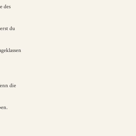
e des
erst du
ageklassen
enn die
ben.