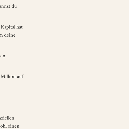
kannst du
 Kapital hat
um deine
men
 Million auf
ziellen
wohl einen