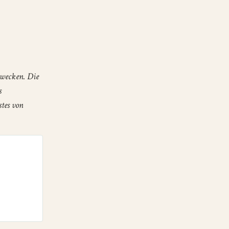
zwecken. Die
s
stes von