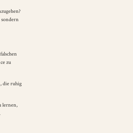
inzugehen?
, sondern
 falschen
ce zu
, die ruhig
u lernen,
.