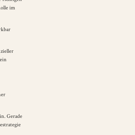
olle im
rkbar
zieller
ein
ner
ein. Gerade
estrategie